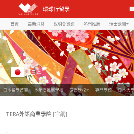
環球行留學
首頁
最新消息
說明會資訊
熱門推薦
瑞士歐洲
日本
日本留學首頁
本年度推薦學校
語言學校
專門學校
日本大
TERA外語商業學院
[官網]