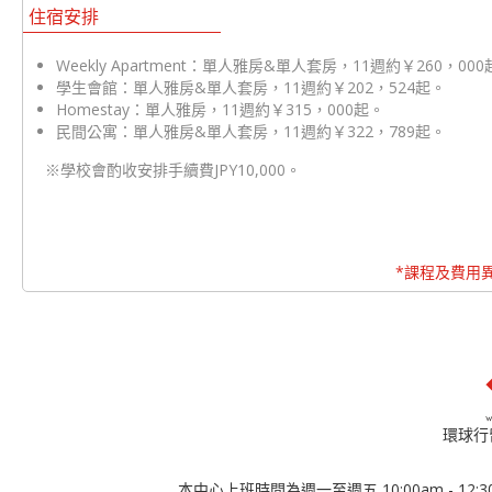
住宿安排
Weekly Apartment：單人雅房&單人套房，11週約￥260，00
學生會館：單人雅房&單人套房，11週約￥202，524起。
Homestay：單人雅房，11週約￥315，000起。
民間公寓：單人雅房&單人套房，11週約￥322，789起。
※學校會酌收安排手續費JPY10,000。
*課程及費用
環球行
本中心上班時間為週一至週五 10:00am - 12:30