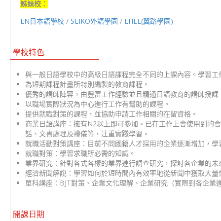
姊妹校：
EN日本語學校
/
SEIKO外語學園
/
EHLE(翼路學園)
學校特色
與一般日語學校中的高級日語課程完全不同的上課內容。學習工
為短期課程計畫所特別編製的教育課程。
優秀的講師陣容，由豐富工作經驗並且精通日語教育的講師授課
以職場實際狀況為中心進行工作有幫助的課程。
提供就職對策的課程，並協助申請工作相關的在留資格。
商業日語講座：擁有N2以上即可參加。已在工作上會使用到的
話、文書處理及禮儀等，注重實踐學習。
就職活動對策講座：目前不問國籍人才採用的企業逐漸增加，學
就職對策：學習求職所必需的知識。
業界研究：針對各式各樣的業界進行調查研究，探討各企業的未
經濟新聞解說：學習如何於短時間內有效率地從新聞中獲取大量
單科講座：BJT對策、企業文化理解、企業研究（實際到各企業
開課日期