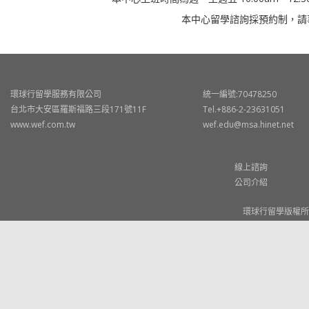
本中心留學諮詢採預約制，請
環球行留學服務有限公司
統一編號:70478250
台北市大安區羅斯福路三段171號11F
Tel.+886-2-23631051
www.wef.com.tw
wef.edu@msa.hinet.net
線上諮詢
公司介紹
環球行留學版權所有 © W