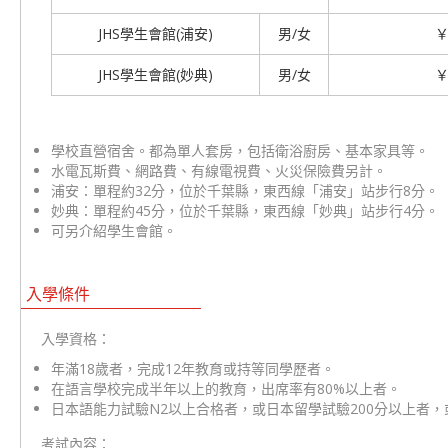
JHS學生會館(浦安)
男/女
￥
JHS學生會館(妙典)
男/女
￥
-
學校直營宿舍。都為單人套房，包括衛浴廚房、基本家具等。
水電瓦斯費、網路費、有線電視費、火災保險費另計。
浦安：單程約32分，位於千葉縣，東西線「浦安」站步行8分。
妙典：單程約45分，位於千葉縣，東西線「妙典」站步行4分。
可另介紹學生會館。
入學條件
入學資格：
年滿18歲者，完成12年教育或持等同學歷者。
在語言學校完成半年以上的教育，出席率有80%以上者。
日本語能力試驗N2以上合格者，或日本留學試驗200分以上者，或
考試內容：