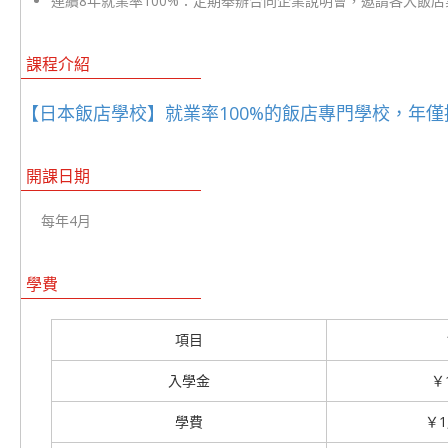
連續8年就業率100%：定期舉辦合同企業說明會，邀請各大飯
課程介紹
【日本飯店學校】就業率100%的飯店專門學校，年僅
開課日期
每年4月
學費
項目
入學金
￥1
學費
￥1