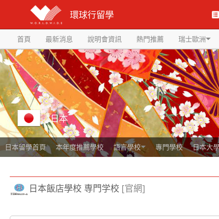
環球行留學
首頁
最新消息
說明會資訊
熱門推薦
瑞士歐洲
日本
日本留學首頁
本年度推薦學校
語言學校
專門學校
日本大
日本飯店學校 専門学校
[官網]