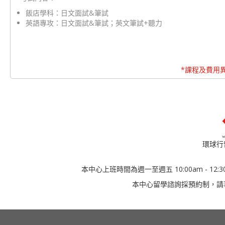
飯店學科：日文面試&筆試
英語專攻：日文面試&筆試；英文筆試+聽力
*課程及費用
環球行
本中心上班時間為週一至週五 10:00am - 12:30
本中心留學諮詢採預約制，請