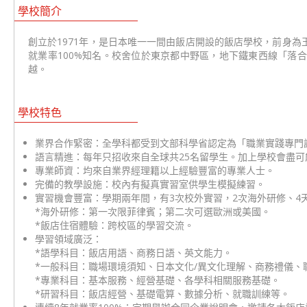
學校簡介
創立於1971年，是日本唯一一間由飯店開設的飯店學校，前身
就業率100%知名。校舍位於東京都中野區，地下鐵東西線「落合
越。
學校特色
業界合作緊密：全學科都受到文部科學省認定為「職業實踐專門
語言精進：每年只招收來自全球共25名留學生。加上學校會盡
專業師資：均來自業界經理籍以上經驗豐富的專業人士。
完備的教學設施：校內有擬真實習室供學生模擬練習。
實習機會豐富：學期兩年間，有3次校外實習，2次海外研修、4天
*海外研修：第一次限菲律賓；第二次可選歐洲或美國。
*飯店住宿體驗：跨校區的學習交流。
學習領域廣泛：
*語學科目：飯店用語、商務日語、英文能力。
*一般科目：職場環境須知、日本文化/異文化理解、商務禮儀、
*專業科目：基本服務、經營基礎、各學科相關服務基礎。
*研習科目：飯店經營、基礎電算、數據分析、就職訓練等。