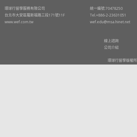
環球行留學服務有限公司
統一編號:70478250
台北市大安區羅斯福路三段171號11F
Tel.+886-2-23631051
www.wef.com.tw
wef.edu@msa.hinet.net
線上諮詢
公司介紹
環球行留學版權所有 © W