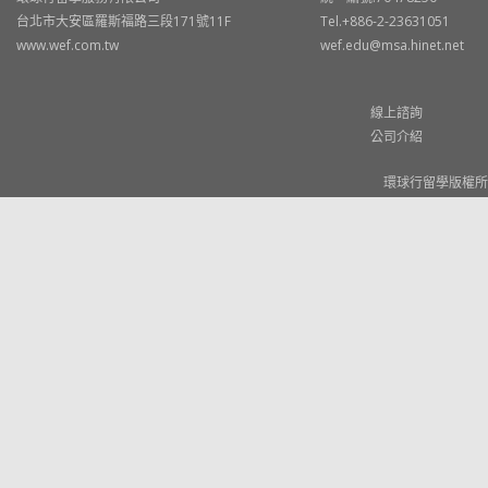
台北市大安區羅斯福路三段171號11F
Tel.+886-2-23631051
www.wef.com.tw
wef.edu@msa.hinet.net
線上諮詢
公司介紹
環球行留學版權所有 © W