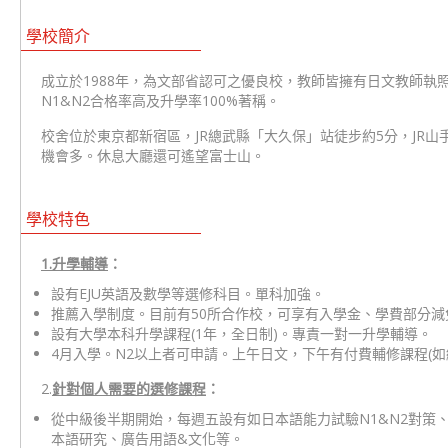
學校簡介
成立於1988年，為文部省認可之優良校，教師皆擁有日文教師
N1&N2合格率高及升學率100%著稱。
校舍位於東京都新宿區，JR總武縣「大久保」站徒步約5分，JR
機會多。休息大廳還可遙望富士山。
學校特色
1.
升學輔導
：
設有EJU英語及數學等選修科目。單科加強。
推薦入學制度。目前有50所合作校，可享有入學金、學費部分減
設有大學本科升學課程(1年，全日制)。專責一對一升學輔導。
4月入學。N2以上者可申請。上午日文，下午有付費輔修課程(如
2.
針對個人需要的選修課程
：
從中級後半期開始，每週五設有如日本語能力試驗N1&N2對策
本語研究、廣告用語&文化等。