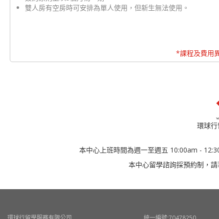
雙人房有空房時可安排為單人使用，但新生無法使用。
*課程及費用
環球行
本中心上班時間為週一至週五 10:00am - 12:30
本中心留學諮詢採預約制，請
環球行留學服務有限公司
統一編號:70478250