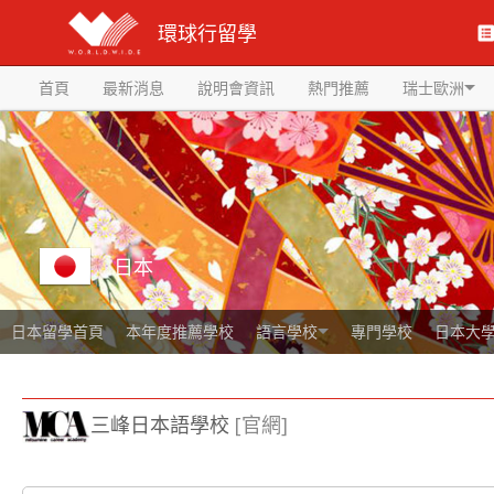
環球行留學
首頁
最新消息
說明會資訊
熱門推薦
瑞士歐洲
日本
日本留學首頁
本年度推薦學校
語言學校
專門學校
日本大
三峰日本語學校
[官網]