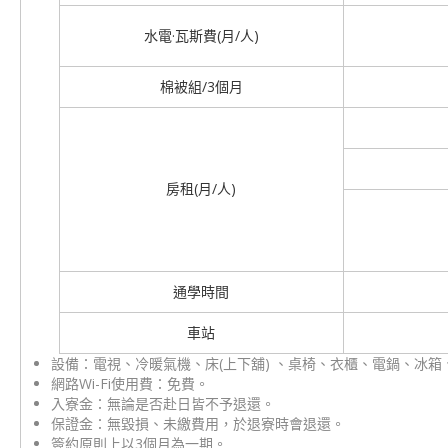
水電·瓦斯費(月/人)
棉被組/3個月
房租(月/人)
通學時間
車站
設備：電視、冷暖氣機、床(上下舖) 、桌椅、衣櫃、電鍋、冰
網路Wi-Fi使用費：免費。
入寮金：無論是否赴日皆不予退還。
保證金：無毀損、未繳費用，於退寮時會退還。
簽約原則上以3個月為一期。